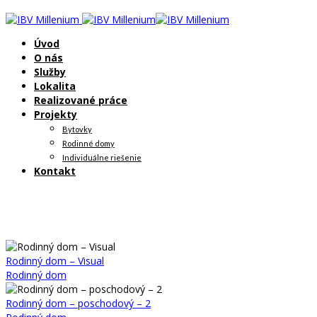
Úvod
O nás
Služby
Lokalita
Realizované práce
Projekty
Bytovky
Rodinné domy
Individuálne riešenie
Kontakt
Rodinný dom – Visual
Rodinný dom
Rodinný dom – poschodový – 2