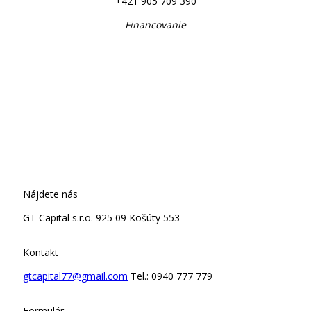
+421 905 709 390
Financovanie
Nájdete nás
GT Capital s.r.o.
925 09 Košúty 553
Kontakt
gtcapital77@gmail.com
Tel.: 0940 777 779
Formulár