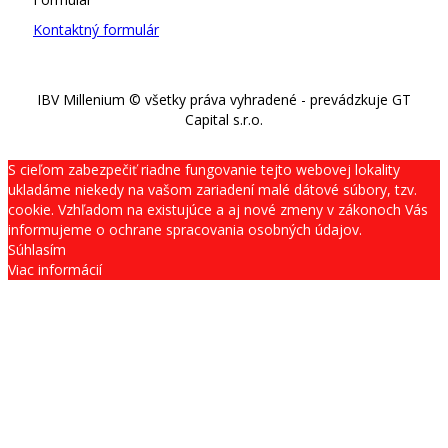
Kontaktný formulár
IBV Millenium © všetky práva vyhradené - prevádzkuje GT
Capital s.r.o.
S cieľom zabezpečiť riadne fungovanie tejto webovej lokality
ukladáme niekedy na vašom zariadení malé dátové súbory, tzv.
cookie. Vzhľadom na existujúce a aj nové zmeny v zákonoch Vás
informujeme o ochrane spracovania osobných údajov.
Súhlasím
Viac informácií