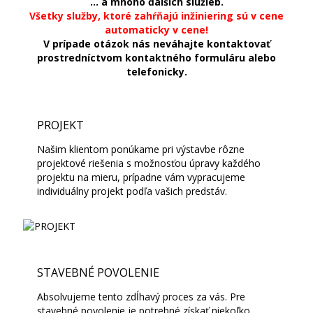
… a mnoho ďalších služieb.
Všetky služby, ktoré zahŕňajú inžiniering sú v cene
automaticky v cene!
V prípade otázok nás neváhajte kontaktovať
prostredníctvom kontaktného formuláru alebo
telefonicky.
PROJEKT
Našim klientom ponúkame pri výstavbe rôzne
projektové riešenia s možnosťou úpravy každého
projektu na mieru, prípadne vám vypracujeme
individuálny projekt podľa vašich predstáv.
STAVEBNÉ POVOLENIE
Absolvujeme tento zdĺhavý proces za vás. Pre
stavebné povolenie je potrebné získať niekoľko